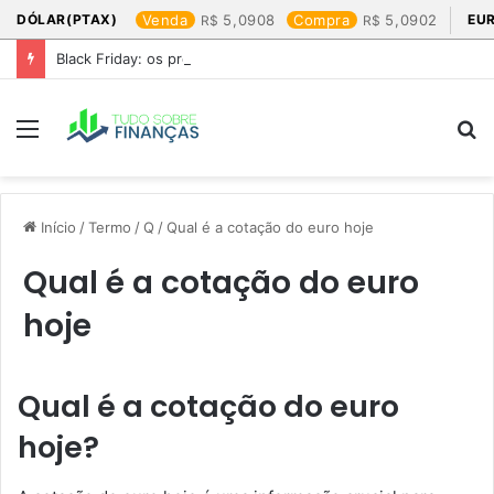
DÓLAR(PTAX)
Venda
5,0908
Compra
5,0902
EU
Black Friday: os produtos que mais valem a pena
Menu
P
p
Início
/
Termo
/
Q
/
Qual é a cotação do euro hoje​
Qual é a cotação do euro
hoje​
Qual é a cotação do euro
hoje?