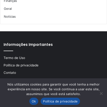
Finanças
Geral
Notícias
Informações Importantes
Termo de Uso
Política de privacidade
Contato
Nós utilizamos cookies para garantir que você tenha a melhor
experiência em nosso site. Se você continua a usar este site,
© Copyright 2026, Todos os direitos reservados | Desenvolvido
assumimos que você está satisfeito.
por
LA Comunicações
Ok
Política de privacidade