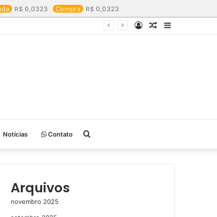
nda
0,0323
Compra
0,0323
Entrar
Artigo
Barra
aleatório
Lateral
Procurar
Notícias
Contato
por
Arquivos
novembro 2025