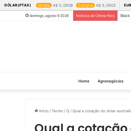
DÓLAR(PTAX)
Venda
5,0908
Compra
5,0902
EU
Black
domingo, agosto 9 2026
Notícias de Última Hora
Home
Agronegócios
Início
/
Termo
/
Q
/
Qual a cotação do dolar australi
Qual a cotação 