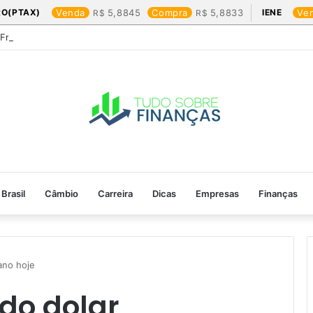
RO(PTAX)
Venda
5,8845
Compra
5,8833
IENE
Ve
 Friday: os produtos que mais valem a pena
Brasil
Câmbio
Carreira
Dicas
Empresas
Finanças
ano hoje​
do dolar