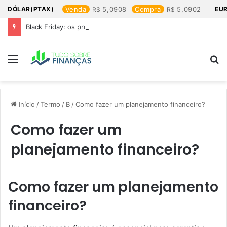
DÓLAR(PTAX)
Venda
5,0908
Compra
5,0902
EU
Black Friday: os produtos que mais valem a pena
Menu
P
p
Início
/
Termo
/
B
/
Como fazer um planejamento financeiro?
Como fazer um
planejamento financeiro?
Como fazer um planejamento
financeiro?