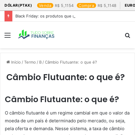
DÓLAR(PTAX)
Venda
5,1154
Compra
5,1148
EURO
Black Friday: os produtos que mais valem a pena
Menu
P
p
Início
/
Termo
/
B
/
Câmbio Flutuante: o que é?
Câmbio Flutuante: o que é?
Câmbio Flutuante: o que é?
O câmbio flutuante é um regime cambial em que o valor da
moeda de um país é determinado pelo mercado, ou seja,
pela oferta e demanda. Nesse sistema, a taxa de câmbio