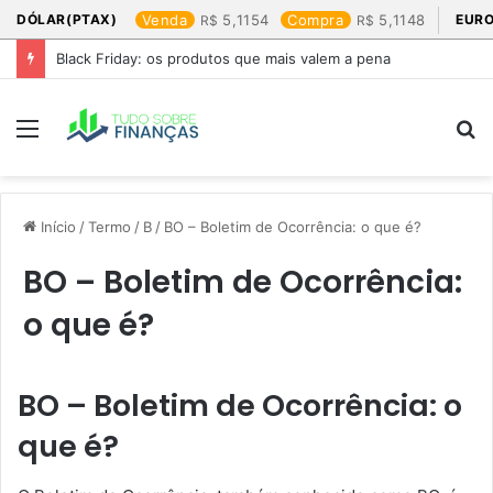
DÓLAR(PTAX)
Venda
5,1154
Compra
5,1148
EURO
Black Friday: os produtos que mais valem a pena
Menu
P
p
Início
/
Termo
/
B
/
BO – Boletim de Ocorrência: o que é?
BO – Boletim de Ocorrência:
o que é?
BO – Boletim de Ocorrência: o
que é?