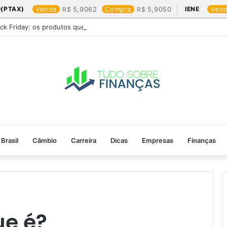
(PTAX)
Venda
5,9062
Compra
5,9050
IENE
Ven
ack Friday: os produtos que mais valem a pena
Brasil
Câmbio
Carreira
Dicas
Empresas
Finanças
ue é?