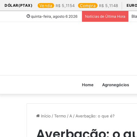
DÓLAR(PTAX)
Venda
5,1154
Compra
5,1148
EURO
Bl
quinta-feira, agosto 6 2026
Notícias de Última Hora
Home
Agronegócios
Início
/
Termo
/
A
/
Averbação: o que é?
Averbação: o q