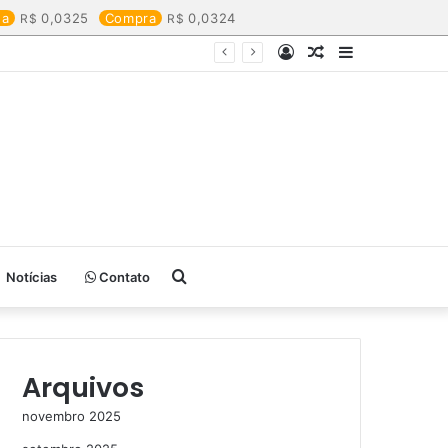
da
0,0325
Compra
0,0324
Entrar
Artigo
Barra
aleatório
Lateral
Procurar
Notícias
Contato
por
Arquivos
novembro 2025