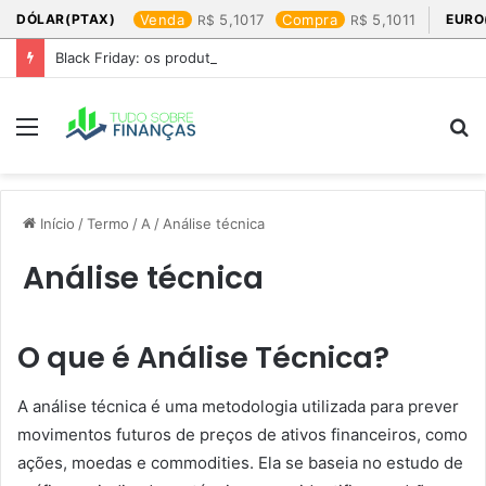
DÓLAR(PTAX)
Venda
5,1017
Compra
5,1011
EURO
Black Friday: os produtos que mais valem a pena
Menu
P
p
Início
/
Termo
/
A
/
Análise técnica
Análise técnica
O que é Análise Técnica?
A análise técnica é uma metodologia utilizada para prever
movimentos futuros de preços de ativos financeiros, como
ações, moedas e commodities. Ela se baseia no estudo de