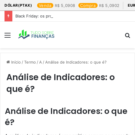
DÓLAR(PTAX)
Venda
5,0908
Compra
5,0902
EU
Black Friday: os produtos que mais valem a pena
Menu
P
p
Início
/
Termo
/
A
/
Análise de Indicadores: o que é?
Análise de Indicadores: o
que é?
Análise de Indicadores: o que
é?