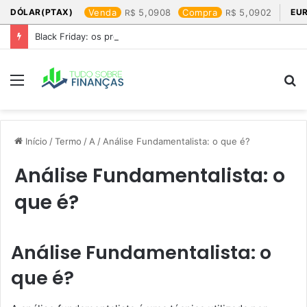
DÓLAR(PTAX)
Venda
5,0908
Compra
5,0902
EU
Black Friday: os produtos que mais valem a pena
Menu
P
p
Início
/
Termo
/
A
/
Análise Fundamentalista: o que é?
Análise Fundamentalista: o
que é?
Análise Fundamentalista: o
que é?