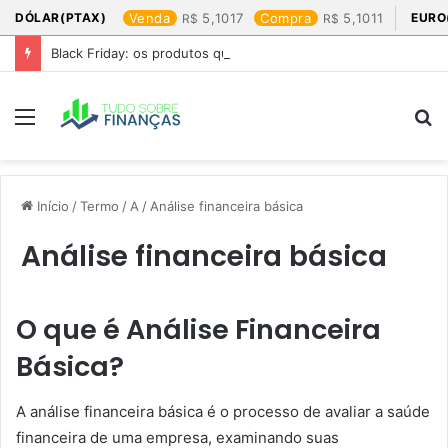
DÓLAR(PTAX)
Venda
5,1017
Compra
5,1011
EURO
Black Friday: os produtos que mais valem a pena
Menu
P
p
Início
/
Termo
/
A
/
Análise financeira básica
Análise financeira básica
O que é Análise Financeira
Básica?
A análise financeira básica é o processo de avaliar a saúde
financeira de uma empresa, examinando suas