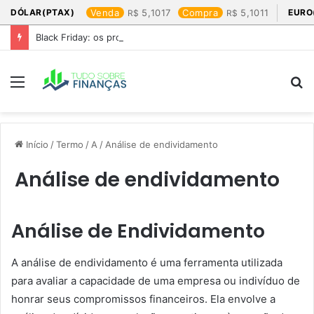
DÓLAR(PTAX)
Venda
5,1017
Compra
5,1011
EURO
Black Friday: os produtos que mais valem a pena
Menu
P
p
Início
/
Termo
/
A
/
Análise de endividamento
Análise de endividamento
Análise de Endividamento
A análise de endividamento é uma ferramenta utilizada
para avaliar a capacidade de uma empresa ou indivíduo de
honrar seus compromissos financeiros. Ela envolve a