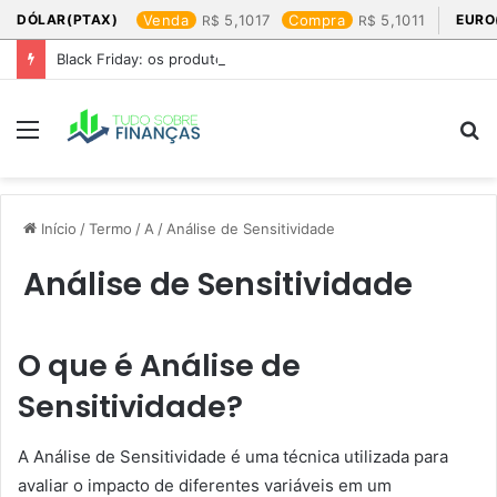
DÓLAR(PTAX)
Venda
5,1017
Compra
5,1011
EURO
Black Friday: os produtos que mais valem a pena
Menu
P
p
Início
/
Termo
/
A
/
Análise de Sensitividade
Análise de Sensitividade
O que é Análise de
Sensitividade?
A Análise de Sensitividade é uma técnica utilizada para
avaliar o impacto de diferentes variáveis em um