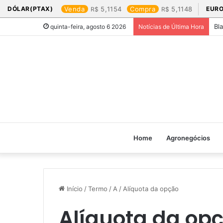
DÓLAR(PTAX)
Venda
5,1154
Compra
5,1148
EURO
Bl
quinta-feira, agosto 6 2026
Notícias de Última Hora
Home
Agronegócios
Início
/
Termo
/
A
/
Alíquota da opção
Alíquota da op