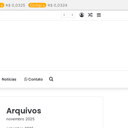
da
0,0325
Compra
0,0324
Entrar
Artigo
Barra
aleatório
Lateral
Procurar
Notícias
Contato
por
Arquivos
novembro 2025