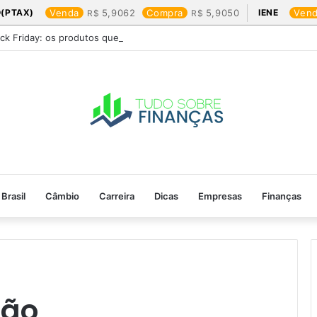
(PTAX)
Venda
5,9062
Compra
5,9050
IENE
Ven
ack Friday: os produtos que mais valem a pena
Brasil
Câmbio
Carreira
Dicas
Empresas
Finanças
ção