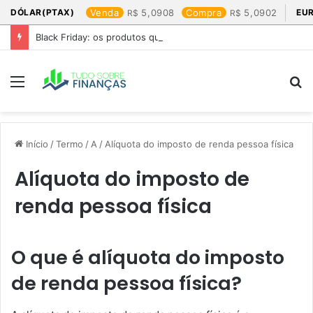
DÓLAR(PTAX)
Venda
5,0908
Compra
5,0902
EU
Black Friday: os produtos que mais valem a pena
Menu
P
p
Início
/
Termo
/
A
/
Alíquota do imposto de renda pessoa física
Alíquota do imposto de
renda pessoa física
O que é alíquota do imposto
de renda pessoa física?