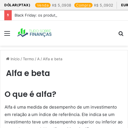
DÓLAR(PTAX)
Venda
5,0908
Compra
5,0902
EU
Black Friday: os produtos que mais valem a pena
Menu
P
p
Início
/
Termo
/
A
/
Alfa e beta
Alfa e beta
O que é alfa?
Alfa é uma medida de desempenho de um investimento
em relação a um índice de referência. Ele indica se um
investimento teve um desempenho superior ou inferior ao