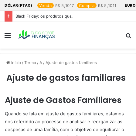
DÓLAR(PTAX)
Venda
5,1017
Compra
5,1011
EURO
Black Friday: os produtos que mais valem a pena
Menu
P
p
Início
/
Termo
/
A
/
Ajuste de gastos familiares
Ajuste de gastos familiares
Ajuste de Gastos Familiares
Quando se fala em ajuste de gastos familiares, estamos
nos referindo ao processo de analisar e reorganizar as
despesas de uma família, com o objetivo de equilibrar o