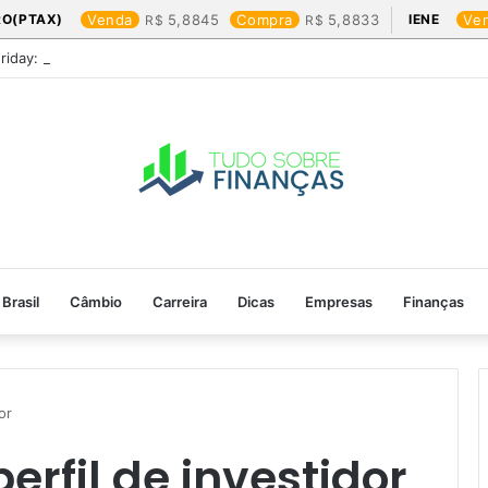
RO(PTAX)
Venda
5,8845
Compra
5,8833
IENE
Ve
Friday: os produtos que mais valem a pena
Brasil
Câmbio
Carreira
Dicas
Empresas
Finanças
or
rfil de investidor