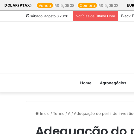
DÓLAR(PTAX)
Venda
5,0908
Compra
5,0902
EU
Black 
sábado, agosto 8 2026
Notícias de Última Hora
Home
Agronegócios
Início
/
Termo
/
A
/
Adequação do perfil de investid
Adequação do pe