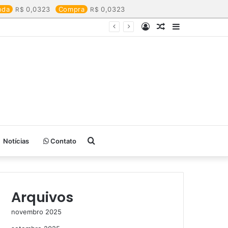
nda
0,0323
Compra
0,0323
Entrar
Artigo
Barra
aleatório
Lateral
Procurar
Notícias
Contato
por
Arquivos
novembro 2025