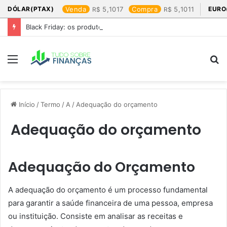
DÓLAR(PTAX)
Venda
5,1017
Compra
5,1011
EURO
Black Friday: os produtos que mais valem a pena
Menu
P
p
Início
/
Termo
/
A
/
Adequação do orçamento
Adequação do orçamento
Adequação do Orçamento
A adequação do orçamento é um processo fundamental
para garantir a saúde financeira de uma pessoa, empresa
ou instituição. Consiste em analisar as receitas e