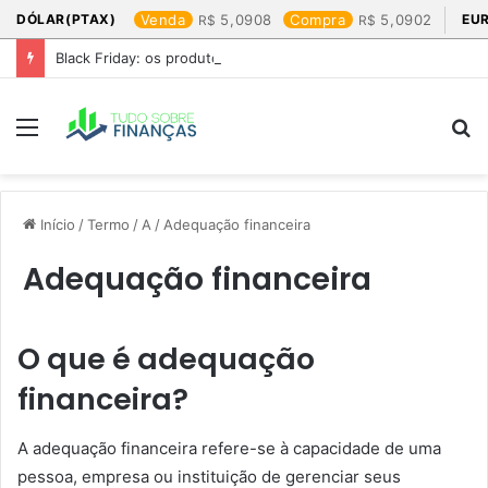
DÓLAR(PTAX)
Venda
5,0908
Compra
5,0902
EU
Black Friday: os produtos que mais valem a pena
Menu
P
p
Início
/
Termo
/
A
/
Adequação financeira
Adequação financeira
O que é adequação
financeira?
A adequação financeira refere-se à capacidade de uma
pessoa, empresa ou instituição de gerenciar seus