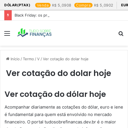
DÓLAR(PTAX)
Venda
5,0908
Compra
5,0902
EU
Black Friday: os produtos que mais valem a pena
Menu
P
p
Início
/
Termo
/
V
/
Ver cotação do dolar hoje​
Ver cotação do dolar hoje​
Ver cotação do dólar hoje
Acompanhar diariamente as cotações do dólar, euro e iene
é fundamental para quem está envolvido no mercado
financeiro. O portal tudosobrefinancas.dev.br é o maior