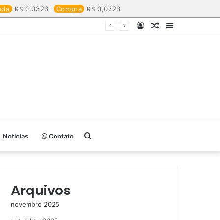
nda
0,0323
Compra
0,0323
Entrar
Artigo
Barra
aleatório
Lateral
Procurar
Notícias
Contato
por
Arquivos
novembro 2025