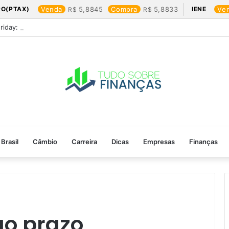
RO(PTAX)
Venda
5,8845
Compra
5,8833
IENE
Ve
Friday: os produtos que mais valem a pena
Brasil
Câmbio
Carreira
Dicas
Empresas
Finanças
go prazo