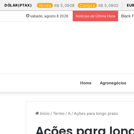
DÓLAR(PTAX)
Venda
5,0908
Compra
5,0902
EU
Black 
sábado, agosto 8 2026
Notícias de Última Hora
Home
Agronegócios
Início
/
Termo
/
A
/
Ações para longo prazo
Ações para lon