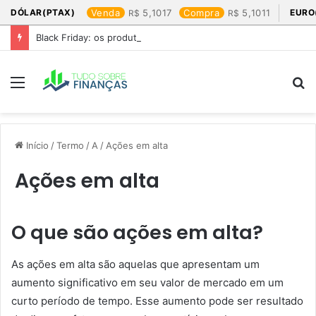
DÓLAR(PTAX)
Venda
5,1017
Compra
5,1011
EURO
Black Friday: os produtos que mais valem a pena
Menu
P
p
Início
/
Termo
/
A
/
Ações em alta
Ações em alta
O que são ações em alta?
As ações em alta são aquelas que apresentam um
aumento significativo em seu valor de mercado em um
curto período de tempo. Esse aumento pode ser resultado