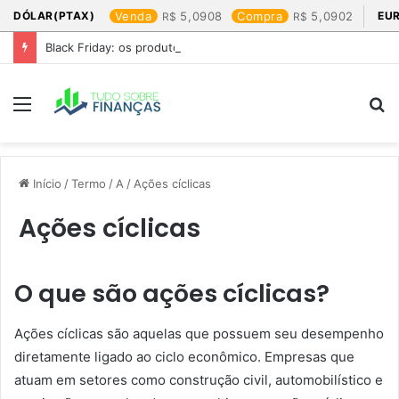
DÓLAR(PTAX)
Venda
5,0908
Compra
5,0902
EU
Black Friday: os produtos que mais valem a pena
Menu
P
p
Início
/
Termo
/
A
/
Ações cíclicas
Ações cíclicas
O que são ações cíclicas?
Ações cíclicas são aquelas que possuem seu desempenho
diretamente ligado ao ciclo econômico. Empresas que
atuam em setores como construção civil, automobilístico e