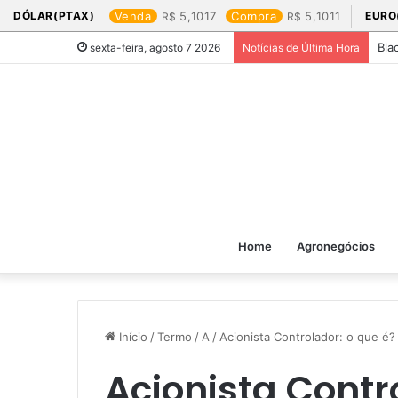
DÓLAR(PTAX)
Venda
5,1017
Compra
5,1011
EURO
Bla
sexta-feira, agosto 7 2026
Notícias de Última Hora
Home
Agronegócios
Início
/
Termo
/
A
/
Acionista Controlador: o que é?
Acionista Contr