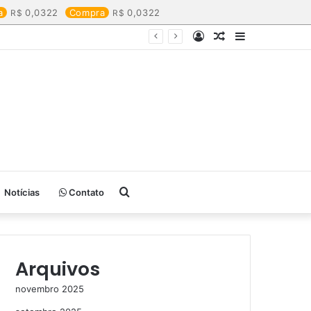
a
0,0322
Compra
0,0322
Entrar
Artigo
Barra
aleatório
Lateral
Procurar
Notícias
Contato
por
Arquivos
novembro 2025