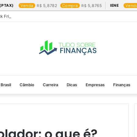
(PTAX)
Venda
5,8782
Compra
5,8765
IENE
Vend
ck Friday: os produtos que mais valem a pena
Brasil
Câmbio
Carreira
Dicas
Empresas
Finanças
olador: o que é?