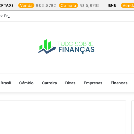
(PTAX)
Venda
5,8782
Compra
5,8765
IENE
Vend
ck Friday: os produtos que mais valem a pena
Brasil
Câmbio
Carreira
Dicas
Empresas
Finanças