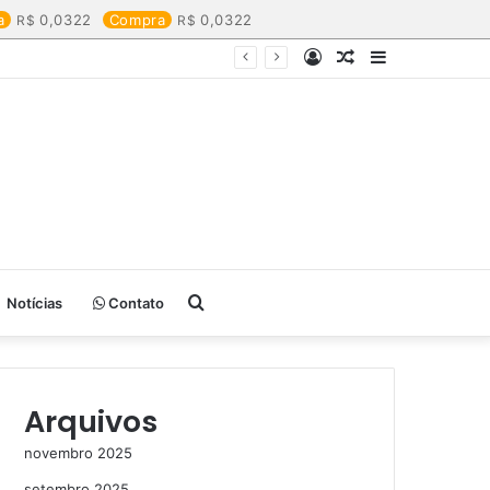
a
0,0322
Compra
0,0322
Entrar
Artigo
Barra
aleatório
Lateral
Procurar
Notícias
Contato
por
Arquivos
novembro 2025
setembro 2025