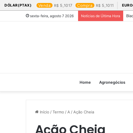
DÓLAR(PTAX)
Venda
5,1017
Compra
5,1011
EURO
Bla
sexta-feira, agosto 7 2026
Notícias de Última Hora
Home
Agronegócios
Início
/
Termo
/
A
/
Ação Cheia
Ação Cheia