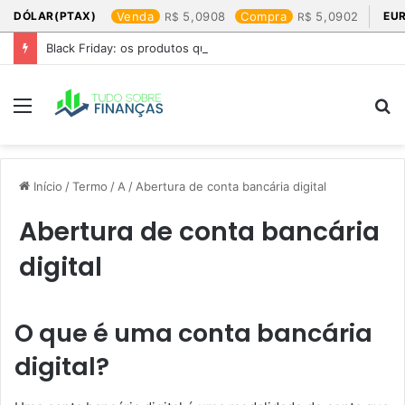
DÓLAR(PTAX)
Venda
5,0908
Compra
5,0902
EU
Black Friday: os produtos que mais valem a pena
Menu
P
p
Início
/
Termo
/
A
/
Abertura de conta bancária digital
Abertura de conta bancária
digital
O que é uma conta bancária
digital?