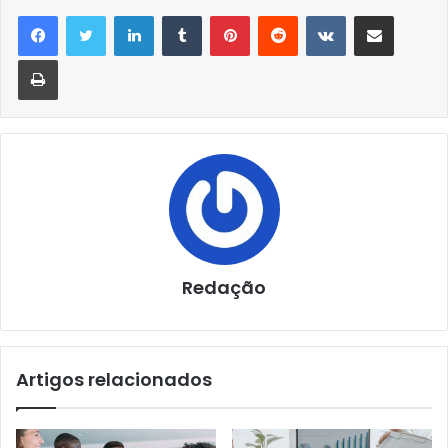
Linkedin
Tumblr
Pinterest
Reddit
VK
Compartilhar via e-mail
Imprimir
Redação
Artigos relacionados