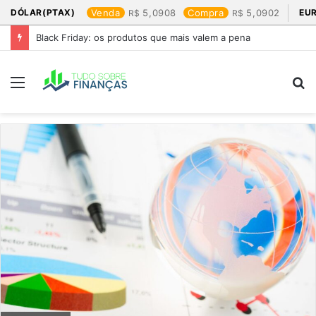
DÓLAR(PTAX)
Venda
5,0908
Compra
5,0902
EU
Black Friday: os produtos que mais valem a pena
Menu
P
p