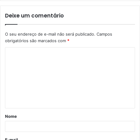
Deixe um comentário
O seu endereço de e-mail não será publicado.
Campos
obrigatórios são marcados com
*
C
o
m
e
n
t
á
Nome
r
i
o
E-mail