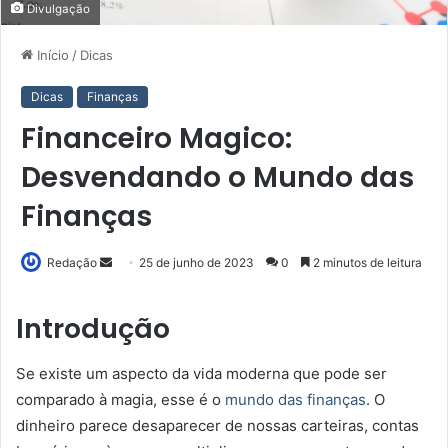
Divulgação
Início
/
Dicas
Dicas
Finanças
Financeiro Magico:
Desvendando o Mundo das
Finanças
Mande
Redação
25 de junho de 2023
0
2 minutos de leitura
um
e-
Introdução
mail
Se existe um aspecto da vida moderna que pode ser
comparado à magia, esse é o
mundo das finanças
. O
dinheiro parece desaparecer de nossas carteiras, contas