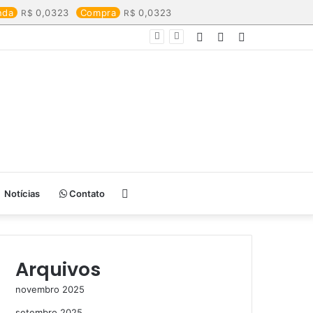
nda
0,0323
Compra
0,0323
Entrar
Artigo
Barra
aleatório
Lateral
Procurar
Notícias
Contato
por
Arquivos
novembro 2025
setembro 2025