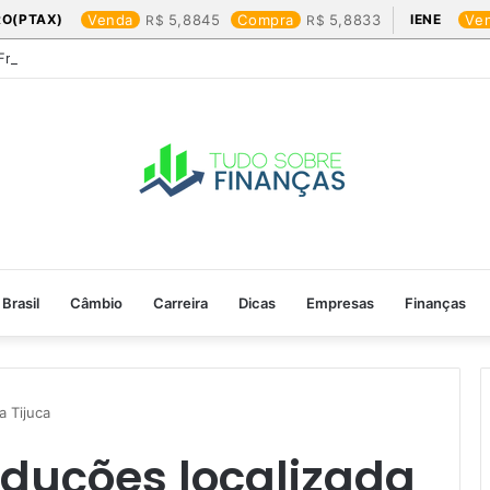
RO(PTAX)
Venda
5,8845
Compra
5,8833
IENE
Ve
Friday: os produtos que mais valem a pena
Brasil
Câmbio
Carreira
Dicas
Empresas
Finanças
a Tijuca
duções localizada